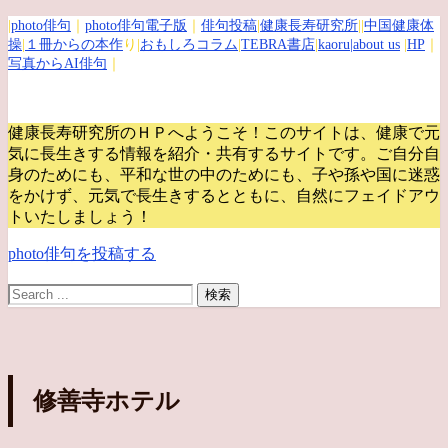
|
photo俳句
｜
photo俳句電子版
｜
俳句投稿
|
健康長寿研究所
||
中国健康体
操
|
１冊からの本作
り|
おもしろコラム
|
TEBRA書店
|
kaoru
|about us
|
HP
｜
写真からAI俳句
｜
健康長寿研究所のＨＰへようこそ！このサイトは、健康で元
気に長生きする情報を紹介・共有するサイトです。
ご自分自
身のためにも、平和な世の中のためにも、子や孫や国に迷惑
をかけず、元気で長生きするとともに、自然にフェイドアウ
トいたしましょう！
photo俳句を投稿する
修善寺ホテル