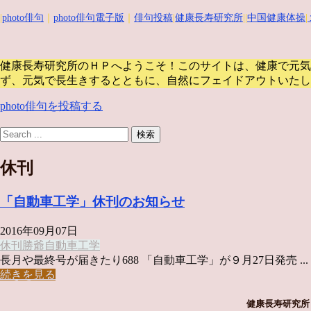
|
photo俳句
｜
photo俳句電子版
｜
俳句投稿
|
健康長寿研究所
||
中国健康体操
|
健康長寿研究所のＨＰへようこそ！このサイトは、健康で元気
ず、元気で長生きするとともに、自然にフェイドアウトいたし
photo俳句を投稿する
休刊
「自動車工学」休刊のお知らせ
2016年09月07日
休刊
勝爺
自動車工学
長月や最終号が届きたり688 「自動車工学」が９月27日発売 ...
続きを見る
健康長寿研究所 