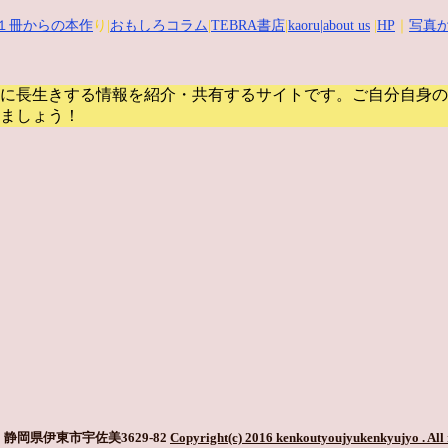
１冊からの本作
り|
おもしろコラム
|
TEBRA書店
|
kaoru
|about us
|
HP
｜
写真か
に長生きする情報を紹介・共有するサイトです。
ご自分自身の
ましょう！
静岡県伊東市宇佐美3629-82
Copyright(c) 2016 kenkoutyoujyukenkyujyo
. All