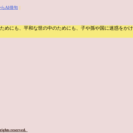
らAI俳句
｜
ためにも、平和な世の中のためにも、子や孫や国に迷惑をかけ
 rights reserved.