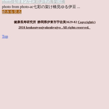
photo俳句
まどか
七彩
伊豆の海
架け橋
photo from photo-ac七彩の架け橋見ゆる伊豆 ...
続きを見る
健康長寿研究所 静岡県伊東市宇佐美3629-82
Copyright(c)
2016 kenkoutyoujyukenkyujyo
. All rights reserved.
Top