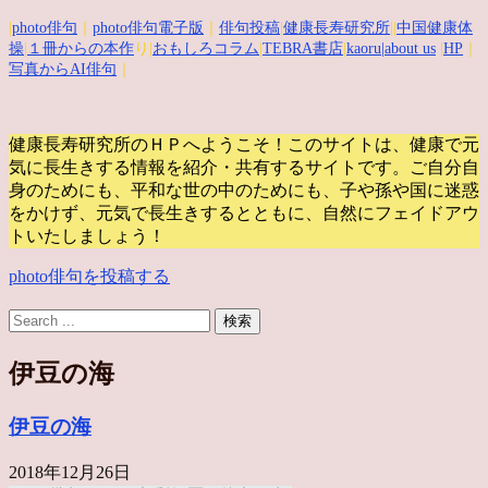
|
photo俳句
｜
photo俳句電子版
｜
俳句投稿
|
健康長寿研究所
||
中国健康体
操
|
１冊からの本作
り|
おもしろコラム
|
TEBRA書店
|
kaoru
|about us
|
HP
｜
写真からAI俳句
｜
健康長寿研究所のＨＰへようこそ！このサイトは、健康で元
気に長生きする情報を紹介・共有するサイトです。
ご自分自
身のためにも、平和な世の中のためにも、子や孫や国に迷惑
をかけず、元気で長生きするとともに、自然にフェイドアウ
トいたしましょう！
photo俳句を投稿する
伊豆の海
伊豆の海
2018年12月26日