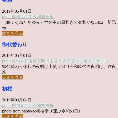
令和
2019年05月01日
photo俳句
世の中
令和
勝爺
風
（絵：そねたあゆみ）世の中の風和ぎて令和かな1452 新元
号 ...
続きを見る
御代替わり
2019年05月01日
photo俳句
令和
勝爺
夜明け
山笑う
御代替わり
焼きタケノコ
御代替わり令和の夜明け山笑う1451令和時代の夜明け、昨夜
来 ...
続きを見る
初桜
2019年04月04日
photo俳句
まどか
令和
初桜
桜
photo from photo-ac初桜幸せ運ぶ令和の日1 ...
続きを見る