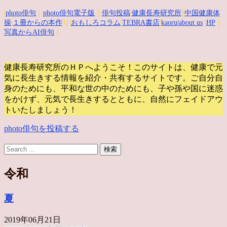
|
photo俳句
｜
photo俳句電子版
｜
俳句投稿
|
健康長寿研究所
||
中国健康体
操
|
１冊からの本作
り|
おもしろコラム
|
TEBRA書店
|
kaoru
|about us
|
HP
｜
写真からAI俳句
｜
健康長寿研究所のＨＰへようこそ！このサイトは、健康で元
気に長生きする情報を紹介・共有するサイトです。
ご自分自
身のためにも、平和な世の中のためにも、子や孫や国に迷惑
をかけず、元気で長生きするとともに、自然にフェイドアウ
トいたしましょう！
photo俳句を投稿する
令和
夏
2019年06月21日