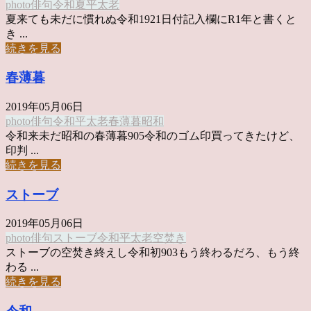
photo俳句
令和
夏
平太老
夏来ても未だに慣れぬ令和1921日付記入欄にR1年と書くと
き ...
続きを見る
春薄暮
2019年05月06日
photo俳句
令和
平太老
春薄暮
昭和
令和来未だ昭和の春薄暮905令和のゴム印買ってきたけど、
印判 ...
続きを見る
ストーブ
2019年05月06日
photo俳句
ストーブ
令和
平太老
空焚き
ストーブの空焚き終えし令和初903もう終わるだろ、もう終
わる ...
続きを見る