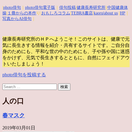
|
photo俳句
｜
photo俳句電子版
｜
俳句投稿
|
健康長寿研究所
||
中国健康体
操
|
１冊からの本作
り|
おもしろコラム
|
TEBRA書店
|
kaoru
|about us
|
HP
｜
写真からAI俳句
｜
健康長寿研究所のＨＰへようこそ！このサイトは、健康で元
気に長生きする情報を紹介・共有するサイトです。
ご自分自
身のためにも、平和な世の中のためにも、子や孫や国に迷惑
をかけず、元気で長生きするとともに、自然にフェイドアウ
トいたしましょう！
photo俳句を投稿する
人の口
春マスク
2019年03月01日