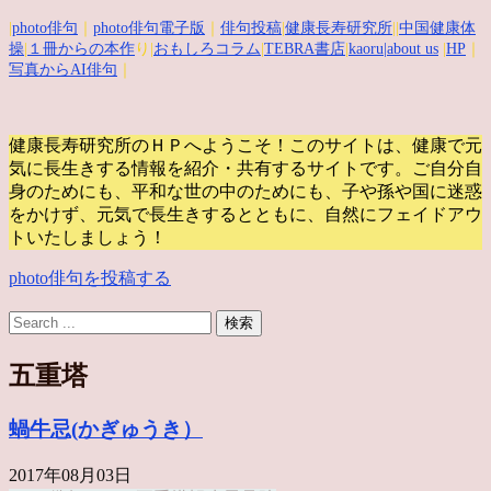
|
photo俳句
｜
photo俳句電子版
｜
俳句投稿
|
健康長寿研究所
||
中国健康体
操
|
１冊からの本作
り|
おもしろコラム
|
TEBRA書店
|
kaoru
|about us
|
HP
｜
写真からAI俳句
｜
健康長寿研究所のＨＰへようこそ！このサイトは、健康で元
気に長生きする情報を紹介・共有するサイトです。
ご自分自
身のためにも、平和な世の中のためにも、子や孫や国に迷惑
をかけず、元気で長生きするとともに、自然にフェイドアウ
トいたしましょう！
photo俳句を投稿する
五重塔
蝸牛忌(かぎゅうき）
2017年08月03日