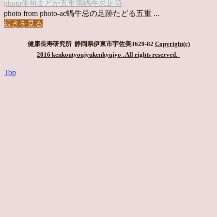
photo俳句
まどか
五重塔
蝸牛忌
足跡
photo from photo-ac蝸牛忌の足跡たどる五重 ...
続きを見る
健康長寿研究所 静岡県伊東市宇佐美3629-82
Copyright(c)
2016 kenkoutyoujyukenkyujyo
. All rights reserved.
Top