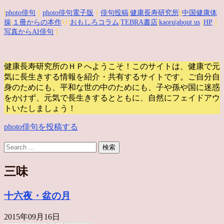
|
photo俳句
｜
photo俳句電子版
｜
俳句投稿
|
健康長寿研究所
||
中国健康体
操
|
１冊からの本作
り|
おもしろコラム
|
TEBRA書店
|
kaoru
|about us
|
HP
｜
写真からAI俳句
｜
健康長寿研究所のＨＰへようこそ！このサイトは、健康で元
気に長生きする情報を紹介・共有するサイトです。
ご自分自
身のためにも、平和な世の中のためにも、子や孫や国に迷惑
をかけず、元気で長生きするとともに、自然にフェイドアウ
トいたしましょう！
photo俳句を投稿する
三味
十六夜・盆の月
2015年09月16日