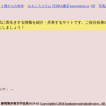
|
１冊からの本作
り|
おもしろコラム
|
TEBRA書店
|
kaoru
|about us
|
HP
｜
写真
気に長生きする情報を紹介・共有するサイトです。
ご自分自身
たしましょう！
 ...
静岡県伊東市宇佐美3629-82
Copyright(c) 2016 kenkoutyoujyukenkyujyo
. All