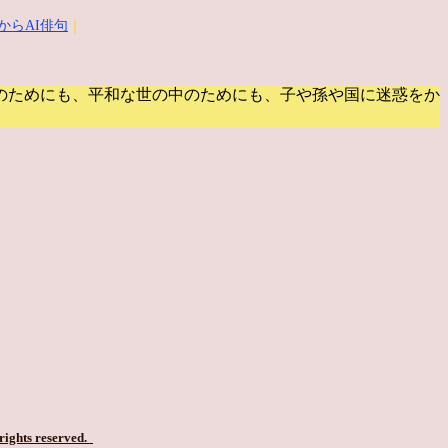
からAI俳句
｜
のためにも、平和な世の中のためにも、子や孫や国に迷惑をか
 rights reserved.