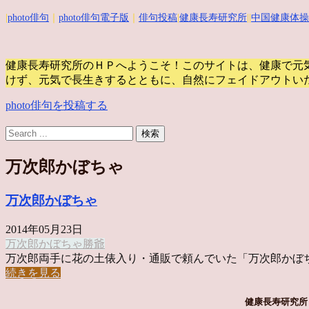
|
photo俳句
｜
photo俳句電子版
｜
俳句投稿
|
健康長寿研究所
||
中国健康体操
健康長寿研究所のＨＰへようこそ！このサイトは、健康で元
けず、元気で長生きするとともに、自然にフェイドアウトい
photo俳句を投稿する
万次郎かぼちゃ
万次郎かぼちゃ
2014年05月23日
万次郎かぼちゃ
勝爺
万次郎両手に花の土俵入り・通販で頼んでいた「万次郎かぼちゃ」
続きを見る
健康長寿研究所 