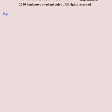
2016 kenkoutyoujyukenkyujyo
. All rights reserved.
Top