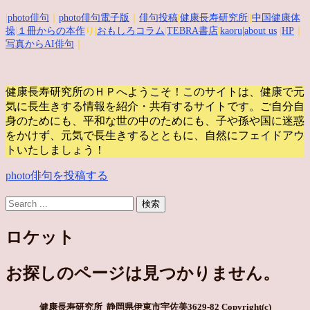
|
photo俳句
｜
photo俳句電子版
｜
俳句投稿
|
健康長寿研究所
||
中国健康体
操
|
１冊からの本作
り|
おもしろコラム
|
TEBRA書店
|
kaoru
|about us
|
HP
｜
写真からAI俳句
｜
健康長寿研究所のＨＰへようこそ！このサイトは、健康で元
気に長生きする情報を紹介・共有するサイトです。
ご自分自
身のためにも、平和な世の中のためにも、子や孫や国に迷惑
をかけず、元気で長生きするとともに、自然にフェイドアウ
トいたしましょう！
photo俳句を投稿する
ロケット
お探しのページは見つかりません。
健康長寿研究所 静岡県伊東市宇佐美3629-82
Copyright(c)