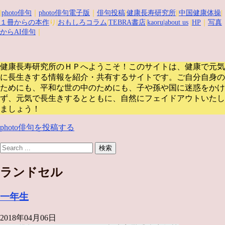
|
photo俳句
｜
photo俳句電子版
｜
俳句投稿
|
健康長寿研究所
||
中国健康体操
|
１冊からの本作
り|
おもしろコラム
|
TEBRA書店
|
kaoru
|about us
|
HP
｜
写真
からAI俳句
｜
健康長寿研究所のＨＰへようこそ！このサイトは、健康で元気
に長生きする情報を紹介・共有するサイトです。
ご自分自身の
ためにも、平和な世の中のためにも、子や孫や国に迷惑をかけ
ず、元気で長生きするとともに、自然にフェイドアウトいたし
ましょう！
photo俳句を投稿する
ランドセル
一年生
2018年04月06日