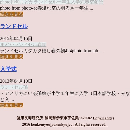
photo俳句
まどか
ランドセル
一年生
入学式
春
空
鉛筆
photo from photo-ac春溢れ空の明るさ一年生 ...
続きを見る
ランドセル
2015年04月16日
まどか
ランドセル
春
朝
ランドセルカタカタ嬉し春の朝424photo from ph ...
続きを見る
入学式
2013年04月10日
ランドセル
孫
・アメリカにいる孫娘が小学１年生に入学（日本語学校・みな
と入 ...
続きを見る
健康長寿研究所 静岡県伊東市宇佐美3629-82
Copyright(c)
2016 kenkoutyoujyukenkyujyo
. All rights reserved.