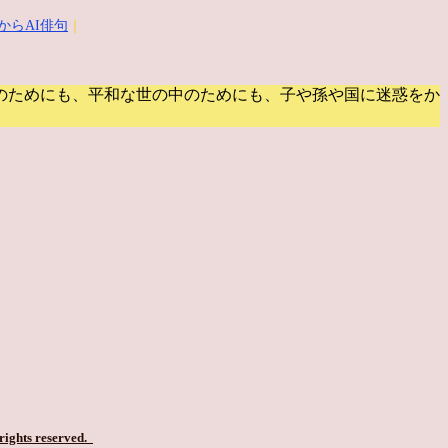
からAI俳句
｜
のためにも、平和な世の中のためにも、子や孫や国に迷惑をか
 rights reserved.