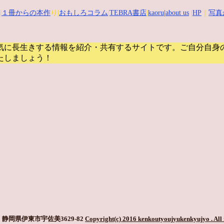
|
１冊からの本作
り|
おもしろコラム
|
TEBRA書店
|
kaoru
|about us
|
HP
｜
写真
気に長生きする情報を紹介・共有するサイトです。
ご自分自身
たしましょう！
静岡県伊東市宇佐美3629-82
Copyright(c) 2016 kenkoutyoujyukenkyujyo
. All