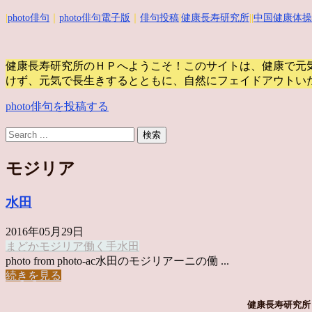
|
photo俳句
｜
photo俳句電子版
｜
俳句投稿
|
健康長寿研究所
||
中国健康体操
健康長寿研究所のＨＰへようこそ！このサイトは、健康で元
けず、元気で長生きするとともに、自然にフェイドアウトい
photo俳句を投稿する
モジリア
水田
2016年05月29日
まどか
モジリア
働く手
水田
photo from photo-ac水田のモジリアーニの働 ...
続きを見る
健康長寿研究所 