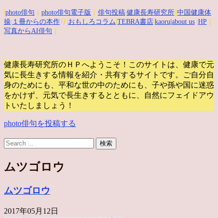
|
photo俳句
｜
photo俳句電子版
｜
俳句投稿
|
健康長寿研究所
||
中国健康体
操
|
１冊からの本作
り|
おもしろコラム
|
TEBRA書店
|
kaoru
|about us
|
HP
｜
写真からAI俳句
｜
健康長寿研究所のＨＰへようこそ！このサイトは、健康で元
気に長生きする情報を紹介・共有するサイトです。
ご自分自
身のためにも、平和な世の中のためにも、子や孫や国に迷惑
をかけず、元気で長生きするとともに、自然にフェイドアウ
トいたしましょう！
photo俳句を投稿する
ムツゴロウ
ムツゴロウ
2017年05月12日