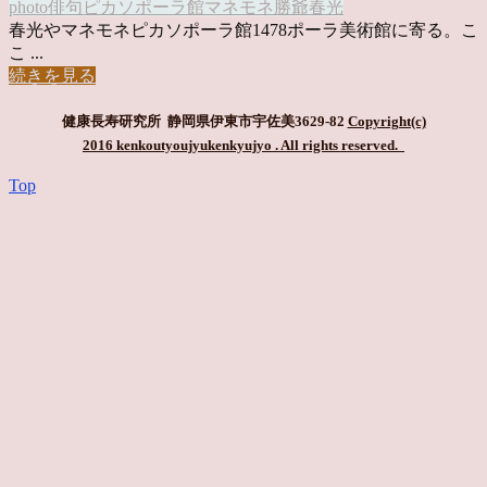
photo俳句
ピカソ
ポーラ館
マネ
モネ
勝爺
春光
春光やマネモネピカソポーラ館1478ポーラ美術館に寄る。こ
こ ...
続きを見る
健康長寿研究所 静岡県伊東市宇佐美3629-82
Copyright(c)
2016 kenkoutyoujyukenkyujyo
. All rights reserved.
Top