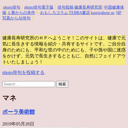
|
photo俳句
｜
photo俳句電子版
｜
俳句投稿
|
健康長寿研究所
||
中国健康体
操
|
１冊からの本作
り|
おもしろコラム
|
TEBRA書店
|
kaoru
|about us
|
HP
｜
写真からAI俳句
｜
健康長寿研究所のＨＰへようこそ！このサイトは、健康で元
気に長生きする情報を紹介・共有するサイトです。
ご自分自
身のためにも、平和な世の中のためにも、子や孫や国に迷惑
をかけず、元気で長生きするとともに、自然にフェイドアウ
トいたしましょう！
photo俳句を投稿する
マネ
ポーラ美術館
2019年05月26日