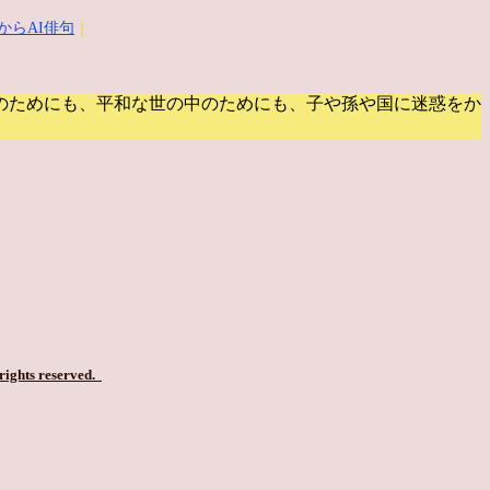
からAI俳句
｜
のためにも、平和な世の中のためにも、子や孫や国に迷惑をか
 rights reserved.