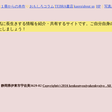
|
１冊からの本作
り|
おもしろコラム
|
TEBRA書店
|
kaoru
|about us
|
HP
｜
写真
気に長生きする情報を紹介・共有するサイトです。
ご自分自身
たしましょう！
静岡県伊東市宇佐美3629-82
Copyright(c) 2016 kenkoutyoujyukenkyujyo
. All