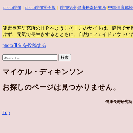
|
photo俳句
｜
photo俳句電子版
｜
俳句投稿
|
健康長寿研究所
||
中国健康体操
健康長寿研究所のＨＰへようこそ！このサイトは、健康で元
けず、元気で長生きするとともに、自然にフェイドアウトい
photo俳句を投稿する
マイケル・ディキンソン
お探しのページは見つかりません。
健康長寿研究所 
Top