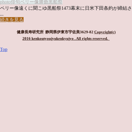
photo俳句
ペリー像
勝爺
黒船祭
ペリー像遠くに聞こゆ黒船祭1473幕末に日米下田条約が締結さ
...
続きを見る
健康長寿研究所 静岡県伊東市宇佐美3629-82
Copyright(c)
2016 kenkoutyoujyukenkyujyo
. All rights reserved.
Top