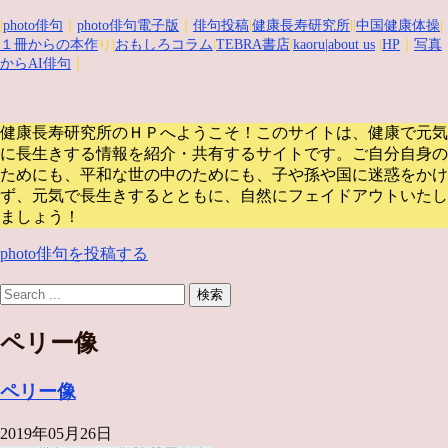
|
photo俳句
｜
photo俳句電子版
｜
俳句投稿
|
健康長寿研究所
||
中国健康体操
|
１冊からの本作
り|
おもしろコラム
|
TEBRA書店
|
kaoru
|about us
|
HP
｜
写真
からAI俳句
｜
健康長寿研究所のＨＰへようこそ！このサイトは、健康で元気
に長生きする情報を紹介・共有するサイトです。
ご自分自身の
ためにも、平和な世の中のためにも、子や孫や国に迷惑をかけ
ず、元気で長生きするとともに、自然にフェイドアウトいたし
ましょう！
photo俳句を投稿する
ペリー像
ペリー像
2019年05月26日