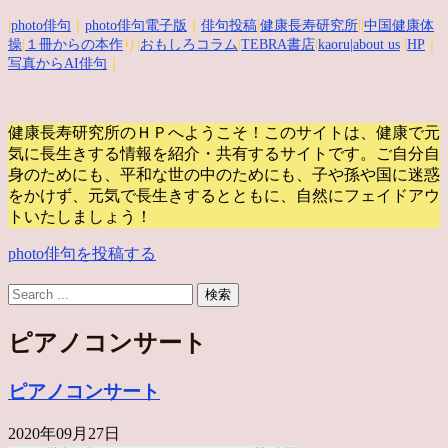
|
photo俳句
｜
photo俳句電子版
｜
俳句投稿
|
健康長寿研究所
||
中国健康体
操
|
１冊からの本作
り|
おもしろコラム
|
TEBRA書店
|
kaoru
|about us
|
HP
｜
写真からAI俳句
｜
健康長寿研究所のＨＰへようこそ！このサイトは、健康で元
気に長生きする情報を紹介・共有するサイトです。
ご自分自
身のためにも、平和な世の中のためにも、子や孫や国に迷惑
をかけず、元気で長生きするとともに、自然にフェイドアウ
トいたしましょう！
photo俳句を投稿する
ピアノコンサート
ピアノコンサート
2020年09月27日