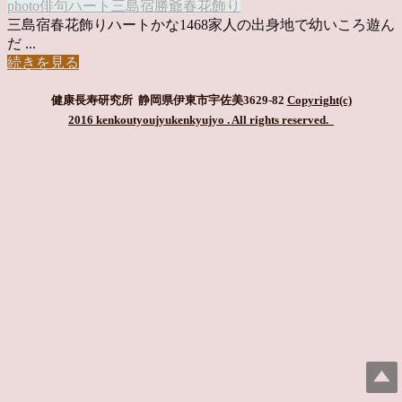
photo俳句
ハート
三島宿
勝爺
春花飾り
三島宿春花飾りハートかな1468家人の出身地で幼いころ遊ん
だ ...
続きを見る
健康長寿研究所 静岡県伊東市宇佐美3629-82
Copyright(c)
2016 kenkoutyoujyukenkyujyo
. All rights reserved.