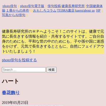
|
photo俳句
｜
photo俳句電子版
｜
俳句投稿
|
健康長寿研究所
||
中国健康体
操
|
１冊からの本作
り|
おもしろコラム
|
TEBRA書店
|
kaoru
|about us
|
HP
｜
写真からAI俳句
｜
健康長寿研究所のＨＰへようこそ！このサイトは、健康で元
気に長生きする情報を紹介・共有するサイトです。
ご自分自
身のためにも、平和な世の中のためにも、子や孫や国に迷惑
をかけず、元気で長生きするとともに、自然にフェイドアウ
トいたしましょう！
photo俳句を投稿する
ハート
春花飾り
2019年05月23日