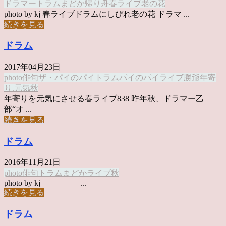
ドラマー
トラム
まどか
帰り舟
春ライブ
老の花
photo by kj 春ライブドラムにしびれ老の花 ドラマ ...
続きを見る
ドラム
2017年04月23日
photo俳句
ザ・パイのパイ
トラム
パイのパイ
ライブ
勝爺
年寄
り.元気
秋
年寄りを元気にさせる春ライブ838 昨年秋、ドラマー乙
部“オ ...
続きを見る
ドラム
2016年11月21日
photo俳句
トラム
まどか
ライブ
秋
photo by kj ...
続きを見る
ドラム