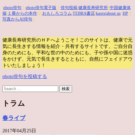
|
photo俳句
｜
photo俳句電子版
｜
俳句投稿
|
健康長寿研究所
||
中国健康体
操
|
１冊からの本作
り|
おもしろコラム
|
TEBRA書店
|
kaoru
|about us
|
HP
｜
写真からAI俳句
｜
健康長寿研究所のＨＰへようこそ！このサイトは、健康で元
気に長生きする情報を紹介・共有するサイトです。
ご自分自
身のためにも、平和な世の中のためにも、子や孫や国に迷惑
をかけず、元気で長生きするとともに、自然にフェイドアウ
トいたしましょう！
photo俳句を投稿する
トラム
春ライブ
2017年04月25日