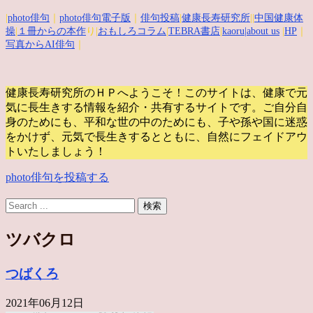
|
photo俳句
｜
photo俳句電子版
｜
俳句投稿
|
健康長寿研究所
||
中国健康体
操
|
１冊からの本作
り|
おもしろコラム
|
TEBRA書店
|
kaoru
|about us
|
HP
｜
写真からAI俳句
｜
健康長寿研究所のＨＰへようこそ！このサイトは、健康で元
気に長生きする情報を紹介・共有するサイトです。
ご自分自
身のためにも、平和な世の中のためにも、子や孫や国に迷惑
をかけず、元気で長生きするとともに、自然にフェイドアウ
トいたしましょう！
photo俳句を投稿する
ツバクロ
つばくろ
2021年06月12日