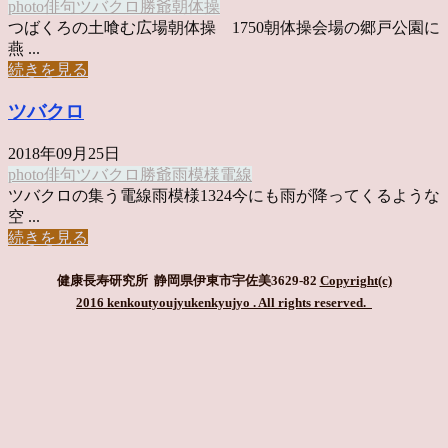
photo俳句
ツバクロ
勝爺
朝体操
つばくろの土喰む広場朝体操 1750朝体操会場の郷戸公園に
燕 ...
続きを見る
ツバクロ
2018年09月25日
photo俳句
ツバクロ
勝爺
雨模様
電線
ツバクロの集う電線雨模様1324今にも雨が降ってくるような
空 ...
続きを見る
健康長寿研究所 静岡県伊東市宇佐美3629-82
Copyright(c)
2016 kenkoutyoujyukenkyujyo
. All rights reserved.