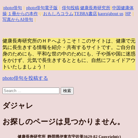
|
photo俳句
｜
photo俳句電子版
｜
俳句投稿
|
健康長寿研究所
||
中国健康体
操
|
１冊からの本作
り|
おもしろコラム
|
TEBRA書店
|
kaoru
|about us
|
HP
｜
写真からAI俳句
｜
健康長寿研究所のＨＰへようこそ！このサイトは、健康で元
気に長生きする情報を紹介・共有するサイトです。
ご自分自
身のためにも、平和な世の中のためにも、子や孫や国に迷惑
をかけず、元気で長生きするとともに、自然にフェイドアウ
トいたしましょう！
photo俳句を投稿する
ダジャレ
お探しのページは見つかりません。
健康長寿研究所 静岡県伊東市宇佐美3629-82
Copyright(c)