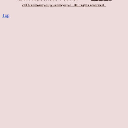
2016 kenkoutyoujyukenkyujyo
. All rights reserved.
Top