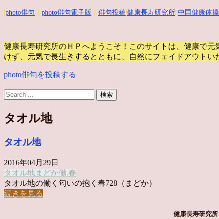
|
photo俳句
｜
photo俳句電子版
｜
俳句投稿
|
健康長寿研究所
||
中国健康体操
健康長寿研究所のＨＰへようこそ！このサイトは、健康で元
けず、元気で長生きするとともに、自然にフェイドアウトい
photo俳句を投稿する
タオル地
タオル地
2016年04月29日
タオル地
まどか
働.春
タオル地の働く匂いの抱く春728（まどか）
続きを見る
健康長寿研究所 