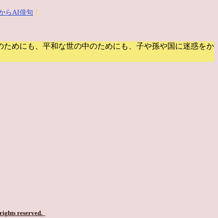
からAI俳句
｜
のためにも、平和な世の中のためにも、子や孫や国に迷惑をか
 rights reserved.