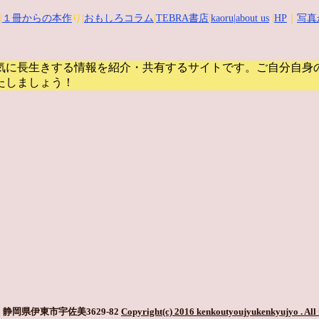
|
１冊からの本作
り|
おもしろコラム
|
TEBRA書店
|
kaoru
|about us
|
HP
｜
写真
気に長生きする情報を紹介・共有するサイトです。
ご自分自身
たしましょう！
静岡県伊東市宇佐美3629-82
Copyright(c) 2016 kenkoutyoujyukenkyujyo
. All