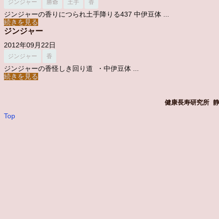
ジンジャー
勝爺
土手
香
ジンジャーの香りにつられ土手降りる437 中伊豆体 ...
続きを見る
ジンジャー
2012年09月22日
ジンジャー
香
ジンジャーの香怪しき回り道 ・中伊豆体 ...
続きを見る
健康長寿研究所 静岡
Top