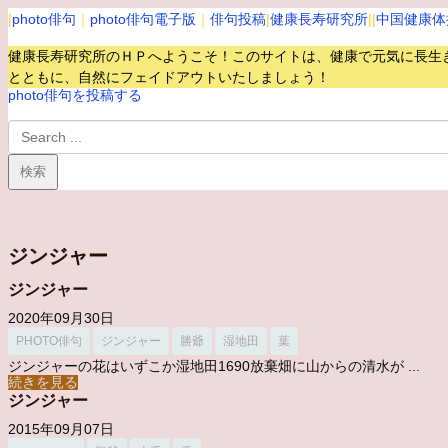
|
photo俳句
｜
photo俳句電子版
｜
俳句投稿
|
健康長寿研究所
||
中国健康体
健康長寿研究所のＨＰへようこそ！このサイトは、健康で元気に長生
とともに、自然にフェイドアウトいたしましょう！
photo俳句を投稿する
ジンジャー
ジンジャー
2020年09月30日
PHOTO俳句
ジンジャー
勝爺
湿地田
葉
ジンジャーの花はいずこか湿地田1690放棄畑に山からの清水が ...
続きを見る
ジンジャー
2015年09月07日