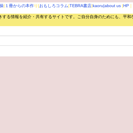
操
|
１冊からの本作
り|
おもしろコラム
|
TEBRA書店
|
kaoru
|about us
|
HP
｜
きする情報を紹介・共有するサイトです。
ご自分自身のためにも、平和