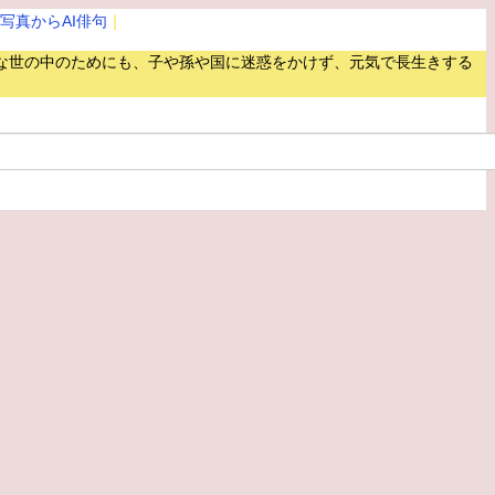
写真からAI俳句
｜
な世の中のためにも、子や孫や国に迷惑をかけず、元気で長生きする