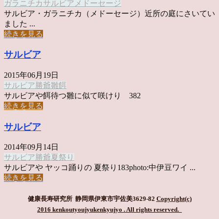
ガラニチカ
サルビア
メドーセージ
サルビア・ガラニチカ（メドーセージ）近所の庭にさいてい
ました ...
続きを見る
サルビア
2015年06月19日
サルビア
勝爺
雛
餌
サルビアや餌待つ雛に似て咲けり 382
続きを見る
サルビア
2014年09月14日
サルビア
勝爺
夏祭り
サルビアや ヤッコ踊りの 夏祭り183photo:中伊豆ワイ ...
続きを見る
健康長寿研究所 静岡県伊東市宇佐美3629-82
Copyright(c)
2016 kenkoutyoujyukenkyujyo
. All rights reserved.