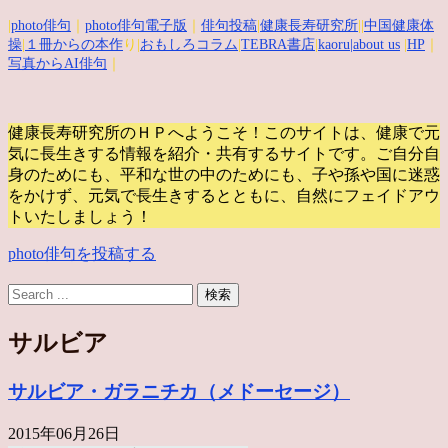
|
photo俳句
｜
photo俳句電子版
｜
俳句投稿
|
健康長寿研究所
||
中国健康体
操
|
１冊からの本作
り|
おもしろコラム
|
TEBRA書店
|
kaoru
|about us
|
HP
｜
写真からAI俳句
｜
健康長寿研究所のＨＰへようこそ！このサイトは、健康で元
気に長生きする情報を紹介・共有するサイトです。
ご自分自
身のためにも、平和な世の中のためにも、子や孫や国に迷惑
をかけず、元気で長生きするとともに、自然にフェイドアウ
トいたしましょう！
photo俳句を投稿する
サルビア
サルビア・ガラニチカ（メドーセージ）
2015年06月26日