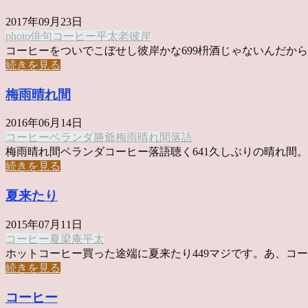
2017年09月23日
photo俳句
コーヒー
平太老
彼岸
コーヒーをついでこぼせし彼岸かな699枡酒じゃないんだから、 
続きを見る
梅雨晴れ間
2016年06月14日
コーヒー
ベランダ
勝爺
梅雨晴れ間
落語
梅雨晴れ間ベランダコーヒー落語聴く641久しぶりの晴れ間。ベ 
続きを見る
夏来たり
2015年07月11日
コーヒー
夏
梁庵平太
ホットコーヒー買った途端に夏来たり449マジです。あ、コーヒ 
続きを見る
コーヒー