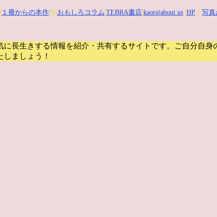
|
１冊からの本作
り|
おもしろコラム
|
TEBRA書店
|
kaoru
|about us
|
HP
｜
写真
気に長生きする情報を紹介・共有するサイトです。
ご自分自身
たしましょう！