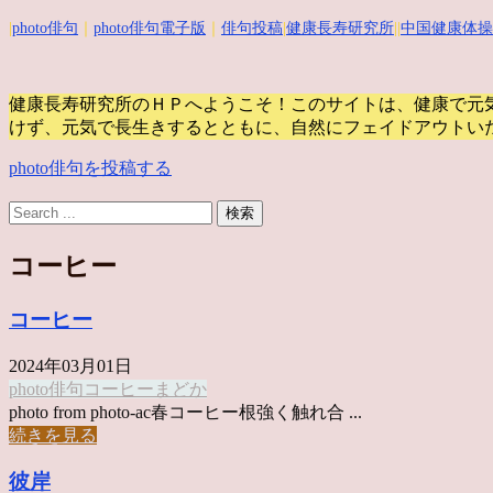
|
photo俳句
｜
photo俳句電子版
｜
俳句投稿
|
健康長寿研究所
||
中国健康体操
健康長寿研究所のＨＰへようこそ！このサイトは、健康で元
けず、元気で長生きするとともに、自然にフェイドアウトい
photo俳句を投稿する
コーヒー
コーヒー
2024年03月01日
photo俳句
コーヒー
まどか
photo from photo-ac春コーヒー根強く触れ合 ...
続きを見る
彼岸