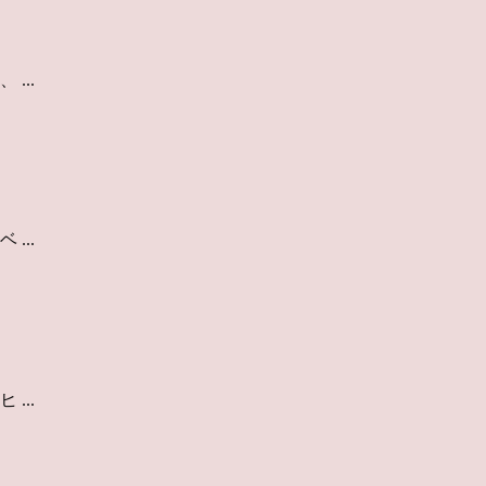
...
...
...