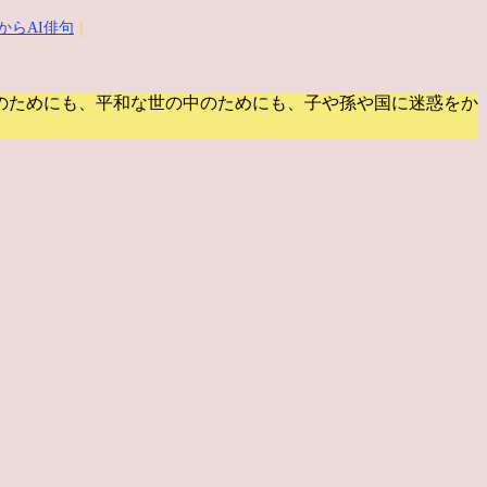
からAI俳句
｜
のためにも、平和な世の中のためにも、子や孫や国に迷惑をか