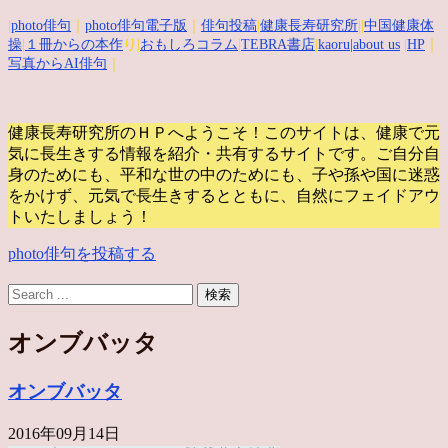
|
photo俳句
｜
photo俳句電子版
｜
俳句投稿
|
健康長寿研究所
||
中国健康体
操
|
１冊からの本作
り|
おもしろコラム
|
TEBRA書店
|
kaoru
|about us
|
HP
｜
写真からAI俳句
｜
健康長寿研究所のＨＰへようこそ！このサイトは、健康で元
気に長生きする情報を紹介・共有するサイトです。
ご自分自
身のためにも、平和な世の中のためにも、子や孫や国に迷惑
をかけず、元気で長生きするとともに、自然にフェイドアウ
トいたしましょう！
photo俳句を投稿する
オンブバッタ
オンブバッタ
2016年09月14日