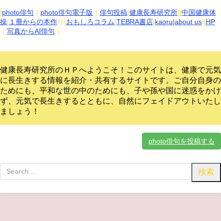
|
photo俳句
｜
photo俳句電子版
｜
俳句投稿
|
健康長寿研究所
||
中国健康体
操
|
１冊からの本作
り|
おもしろコラム
|
TEBRA書店
|
kaoru
|about us
|
HP
｜
写真からAI俳句
｜
健康長寿研究所のＨＰへようこそ！このサイトは、健康で元気
に長生きする情報を紹介・共有するサイトです。
ご自分自身の
ためにも、平和な世の中のためにも、子や孫や国に迷惑をかけ
ず、元気で長生きするとともに、自然にフェイドアウトいたし
ましょう！
photo俳句を投稿する