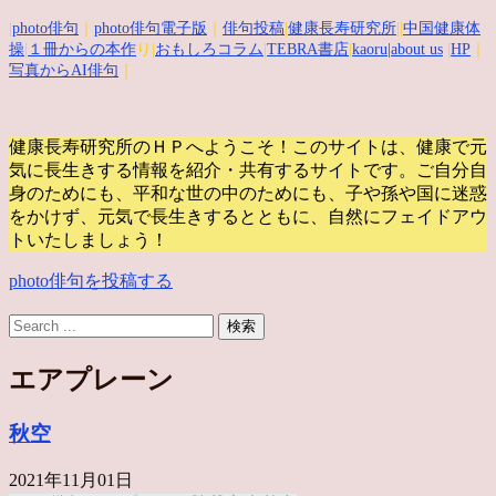
|
photo俳句
｜
photo俳句電子版
｜
俳句投稿
|
健康長寿研究所
||
中国健康体
操
|
１冊からの本作
り|
おもしろコラム
|
TEBRA書店
|
kaoru
|about us
|
HP
｜
写真からAI俳句
｜
健康長寿研究所のＨＰへようこそ！このサイトは、健康で元
気に長生きする情報を紹介・共有するサイトです。
ご自分自
身のためにも、平和な世の中のためにも、子や孫や国に迷惑
をかけず、元気で長生きするとともに、自然にフェイドアウ
トいたしましょう！
photo俳句を投稿する
エアプレーン
秋空
2021年11月01日