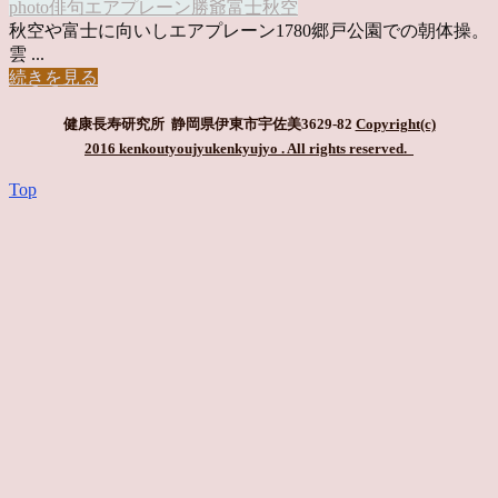
photo俳句
エアプレーン
勝爺
富士
秋空
秋空や富士に向いしエアプレーン1780郷戸公園での朝体操。
雲 ...
続きを見る
健康長寿研究所 静岡県伊東市宇佐美3629-82
Copyright(c)
2016 kenkoutyoujyukenkyujyo
. All rights reserved.
Top