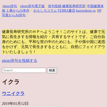
|
photo俳句
｜
photo俳句電子版
｜
俳句投稿
|
健康長寿研究所
||
中国健康体
操
|
１冊からの本作
り|
おもしろコラム
|
TEBRA書店
|
kaoru
|about us
|
HP
｜
写真からAI俳句
｜
健康長寿研究所のＨＰへようこそ！このサイトは、健康で元
気に長生きする情報を紹介・共有するサイトです。
ご自分自
身のためにも、平和な世の中のためにも、子や孫や国に迷惑
をかけず、元気で長生きするとともに、自然にフェイドアウ
トいたしましょう！
photo俳句を投稿する
イクラ
ウニイクラ
2019年01月12日