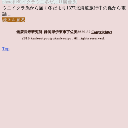
photo俳句
イクラ
ウニ
冬だより
勝爺
孫
ウニイクラ孫から届く冬だより1377北海道旅行中の孫から電
話 ...
続きを見る
健康長寿研究所 静岡県伊東市宇佐美3629-82
Copyright(c)
2016 kenkoutyoujyukenkyujyo
. All rights reserved.
Top