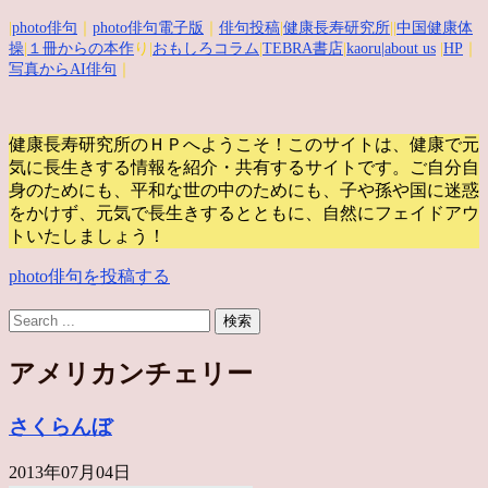
|
photo俳句
｜
photo俳句電子版
｜
俳句投稿
|
健康長寿研究所
||
中国健康体
操
|
１冊からの本作
り|
おもしろコラム
|
TEBRA書店
|
kaoru
|about us
|
HP
｜
写真からAI俳句
｜
健康長寿研究所のＨＰへようこそ！このサイトは、健康で元
気に長生きする情報を紹介・共有するサイトです。
ご自分自
身のためにも、平和な世の中のためにも、子や孫や国に迷惑
をかけず、元気で長生きするとともに、自然にフェイドアウ
トいたしましょう！
photo俳句を投稿する
アメリカンチェリー
さくらんぼ
2013年07月04日