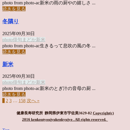
photo from photo-ac新米の雨の厨やの嬉しさ ...
続きを見る
冬隣り
2025年09月30日
photo俳句
まどか
新米
photo from photo-ac生きるって息吹の風の冬 ...
続きを見る
新米
2025年09月30日
photo俳句
まどか
新米
photo from photo-ac新米のとぎ汁の音母の厨 ...
続きを見る
1
2
3
…
158
次へ »
健康長寿研究所 静岡県伊東市宇佐美3629-82
Copyright(c)
2016 kenkoutyoujyukenkyujyo
. All rights reserved.