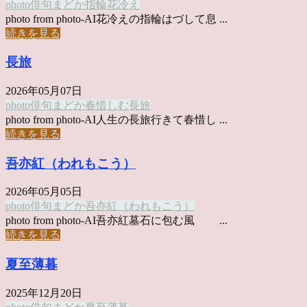
photo俳句
まどか
指輪
花冷え
photo from photo-AI花冷えの指輪はづして息 ...
続きを見る
長旅
2026年05月07日
photo俳句
まどか
春惜しむ
長旅
photo from photo-AI人生の長旅行きて春惜し ...
続きを見る
吾亦紅（われもこう）
2026年05月05日
photo俳句
まどか
吾亦紅（われもこう）
photo from photo-AI吾亦紅墓石に包む風 ...
続きを見る
夏至薄暮
2025年12月20日