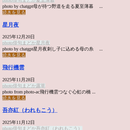
photo俳句
まどか
夏至薄暮
photo by chatgpt母が待つ野道を走る夏至薄暮 ...
続きを見る
星月夜
2025年12月20日
photo俳句
まどか
星月夜
photo by chatgpt星月夜刺し子に込める母の糸 ...
続きを見る
飛行機雲
2025年11月28日
photo俳句
まどか
露草
photo from photo-ac飛行機雲つなぐ心虹の橋 ...
続きを見る
吾亦紅（われもこう）
2025年11月12日
photo俳句
まどか
吾亦紅（われもこう）