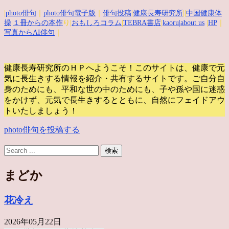
|
photo俳句
｜
photo俳句電子版
｜
俳句投稿
|
健康長寿研究所
||
中国健康体
操
|
１冊からの本作
り|
おもしろコラム
|
TEBRA書店
|
kaoru
|about us
|
HP
｜
写真からAI俳句
｜
健康長寿研究所のＨＰへようこそ！このサイトは、健康で元
気に長生きする情報を紹介・共有するサイトです。
ご自分自
身のためにも、平和な世の中のためにも、子や孫や国に迷惑
をかけず、元気で長生きするとともに、自然にフェイドアウ
トいたしましょう！
photo俳句を投稿する
まどか
花冷え
2026年05月22日