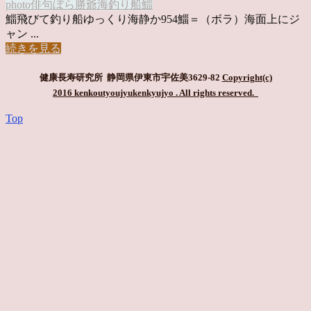
photo俳句
ぼら
勝爺
海
釣り船
鯔
鯔飛びて釣り船ゆっくり海静か954鯔＝（ボラ）海面上にジ
ャン ...
続きを見る
健康長寿研究所 静岡県伊東市宇佐美3629-82
Copyright(c)
2016 kenkoutyoujyukenkyujyo
. All rights reserved.
Top