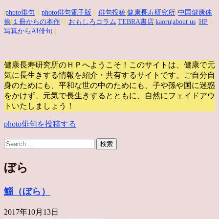
|
photo俳句
｜
photo俳句電子版
｜
俳句投稿
|
健康長寿研究所
||
中国健康体
操
|
１冊からの本作
り|
おもしろコラム
|
TEBRA書店
|
kaoru
|about us
|
HP
｜
写真からAI俳句
｜
健康長寿研究所のＨＰへようこそ！このサイトは、健康で元
気に長生きする情報を紹介・共有するサイトです。
ご自分自
身のためにも、平和な世の中のためにも、子や孫や国に迷惑
をかけず、元気で長生きするとともに、自然にフェイドアウ
トいたしましょう！
photo俳句を投稿する
ぼら
鯔（ぼら）
2017年10月13日