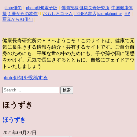
|
photo俳句
｜
photo俳句電子版
｜
俳句投稿
|
健康長寿研究所
||
中国健康体
操
|
１冊からの本作
り|
おもしろコラム
|
TEBRA書店
|
kaoru
|about us
|
HP
｜
写真からAI俳句
｜
健康長寿研究所のＨＰへようこそ！このサイトは、健康で元
気に長生きする情報を紹介・共有するサイトです。
ご自分自
身のためにも、平和な世の中のためにも、子や孫や国に迷惑
をかけず、元気で長生きするとともに、自然にフェイドアウ
トいたしましょう！
photo俳句を投稿する
ほうずき
ほうずき
2021年09月22日