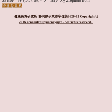
溢る愛 埋もれて旅たつ 花ひつぎ219photo from ...
続きを見る
健康長寿研究所 静岡県伊東市宇佐美3629-82
Copyright(c)
2016 kenkoutyoujyukenkyujyo
. All rights reserved.