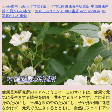
|
photo俳句
｜
photo俳句電子版
｜
俳句投稿
|
健康長寿研究所
||
中国健康体
操
|
１冊からの本作
り|
おもしろコラム
|
TEBRA書店
|
kaoru
|about us
|
HP
｜
写真からAI俳句
｜
健康長寿研究所のＨＰへようこそ！このサイトは、健康で元
気に長生きする情報を紹介・共有するサイトです。
ご自分自
身のためにも、平和な世の中のためにも、子や孫や国に迷惑
をかけず、元気で長生きするとともに、自然にフェイドアウ