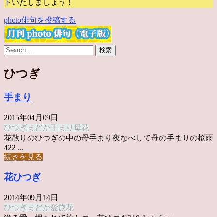
トいたしましょう！
photo俳句を投稿する
ひつぎ
手まり
2015年04月09日
ひつぎ
まどか
手まり
母
花
花散りのひつぎの中の母手まり夜なべして母の手まりの桜雨
422 ...
続きを見る
花ひつぎ
2014年09月14日
ひつぎ
まどか
愛
旅
花