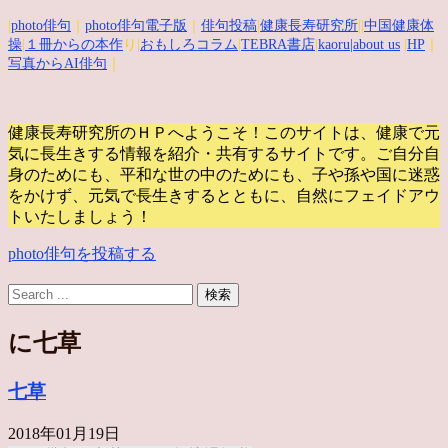
|
photo俳句
｜
photo俳句電子版
｜
俳句投稿
|
健康長寿研究所
||
中国健康体
操
|
１冊からの本作
り|
おもしろコラム
|
TEBRA書店
|
kaoru
|about us
|
HP
｜
写真からAI俳句
｜
健康長寿研究所のＨＰへようこそ！このサイトは、健康で元
気に長生きする情報を紹介・共有するサイトです。
ご自分自
身のためにも、平和な世の中のためにも、子や孫や国に迷惑
をかけず、元気で長生きするとともに、自然にフェイドアウ
トいたしましょう！
photo俳句を投稿する
に七草
七草
2018年01月19日