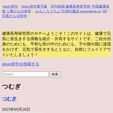
|
photo俳句
｜
photo俳句電子版
｜
俳句投稿
|
健康長寿研究所
||
中国健康体
操
|
１冊からの本作
り|
おもしろコラム
|
TEBRA書店
|
kaoru
|about us
|
HP
｜
写真からAI俳句
｜
健康長寿研究所のＨＰへようこそ！このサイトは、健康で元
気に長生きする情報を紹介・共有するサイトです。
ご自分自
身のためにも、平和な世の中のためにも、子や孫や国に迷惑
をかけず、元気で長生きするとともに、自然にフェイドアウ
トいたしましょう！
photo俳句を投稿する
つむぎ
つむぎ
2025年09月20日