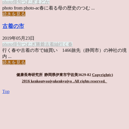
photo俳句
つむぎ
まどか
photo from photo-ac春に着る母の歴史のつむ ...
続きを見る
古着の市
2019年05月23日
photo俳句
つむぎ
勝爺
古着
紬
行く春
行く春や古着の市で紬買い 1466旅先（静岡市）の神社の境
内 ...
続きを見る
健康長寿研究所 静岡県伊東市宇佐美3629-82
Copyright(c)
2016 kenkoutyoujyukenkyujyo
. All rights reserved.
Top