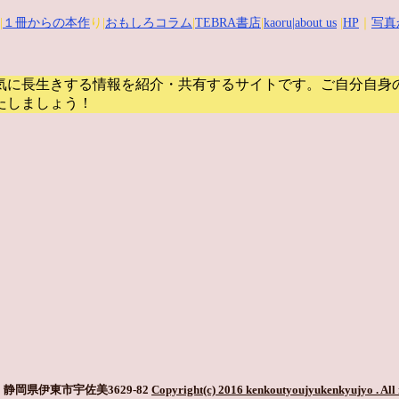
|
１冊からの本作
り|
おもしろコラム
|
TEBRA書店
|
kaoru
|about us
|
HP
｜
写真
気に長生きする情報を紹介・共有するサイトです。
ご自分自身
たしましょう！
静岡県伊東市宇佐美3629-82
Copyright(c) 2016 kenkoutyoujyukenkyujyo
. All