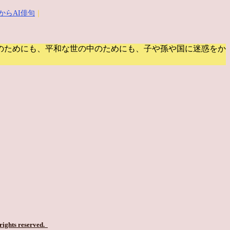
からAI俳句
｜
のためにも、平和な世の中のためにも、子や孫や国に迷惑をか
 rights reserved.