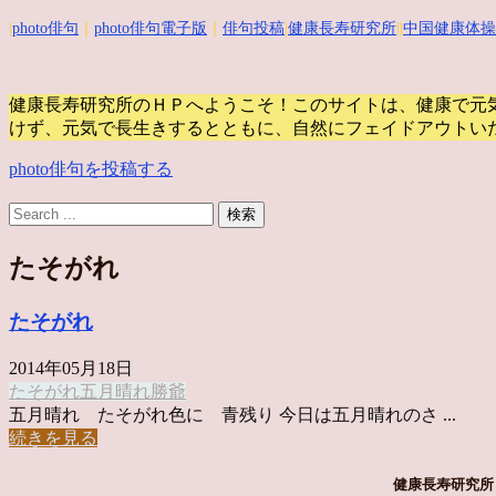
|
photo俳句
｜
photo俳句電子版
｜
俳句投稿
|
健康長寿研究所
||
中国健康体操
健康長寿研究所のＨＰへようこそ！このサイトは、健康で元
けず、元気で長生きするとともに、自然にフェイドアウトい
photo俳句を投稿する
たそがれ
たそがれ
2014年05月18日
たそがれ
五月晴れ
勝爺
五月晴れ たそがれ色に 青残り 今日は五月晴れのさ ...
続きを見る
健康長寿研究所 