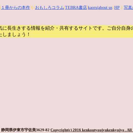
|
１冊からの本作
り|
おもしろコラム
|
TEBRA書店
|
kaoru
|about us
|
HP
｜
写真
気に長生きする情報を紹介・共有するサイトです。
ご自分自身
たしましょう！
静岡県伊東市宇佐美3629-82
Copyright(c) 2016 kenkoutyoujyukenkyujyo
. All