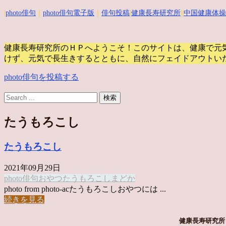
|
photo俳句
｜
photo俳句電子版
｜
俳句投稿
|
健康長寿研究所
||
中国健康体操
健康長寿研究所のＨＰへようこそ！このサイトは、健康で元
けず、元気で長生きするとともに、自然にフェイドアウトい
photo俳句を投稿する
たうもろこし
たうもろこし
2021年09月29日
photo俳句
おやつ
たうもろこし
まどか
photo from photo-acたうもろこしおやつには ...
続きを見る
健康長寿研究所 