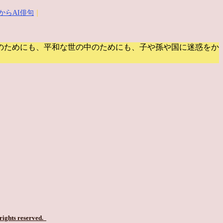
からAI俳句
｜
のためにも、平和な世の中のためにも、子や孫や国に迷惑をか
 rights reserved.