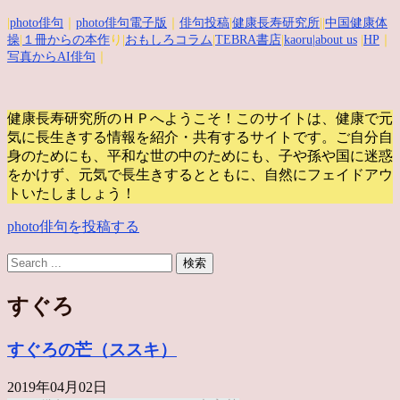
|
photo俳句
｜
photo俳句電子版
｜
俳句投稿
|
健康長寿研究所
||
中国健康体
操
|
１冊からの本作
り|
おもしろコラム
|
TEBRA書店
|
kaoru
|about us
|
HP
｜
写真からAI俳句
｜
健康長寿研究所のＨＰへようこそ！このサイトは、健康で元
気に長生きする情報を紹介・共有するサイトです。
ご自分自
身のためにも、平和な世の中のためにも、子や孫や国に迷惑
をかけず、元気で長生きするとともに、自然にフェイドアウ
トいたしましょう！
photo俳句を投稿する
すぐろ
すぐろの芒（ススキ）
2019年04月02日