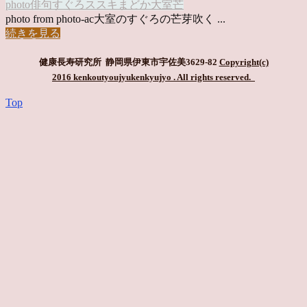
photo俳句
すぐろ
ススキ
まどか
大室
芒
photo from photo-ac大室のすぐろの芒芽吹く ...
続きを見る
健康長寿研究所 静岡県伊東市宇佐美3629-82
Copyright(c)
2016 kenkoutyoujyukenkyujyo
. All rights reserved.
Top