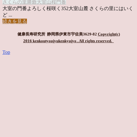
さくらの里
勝爺
大室山
桜
門番
大室の門番よろしく桜咲く352大室山麓 さくらの里にはいく
ど ...
続きを見る
健康長寿研究所 静岡県伊東市宇佐美3629-82
Copyright(c)
2016 kenkoutyoujyukenkyujyo
. All rights reserved.
Top