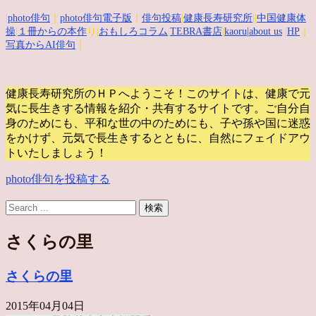
|
photo俳句
｜
photo俳句電子版
｜
俳句投稿
|
健康長寿研究所
||
中国健康体
操
|
１冊からの本作
り|
おもしろコラム
|
TEBRA書店
|
kaoru
|about us
|
HP
｜
写真からAI俳句
｜
健康長寿研究所のＨＰへようこそ！このサイトは、健康で元
気に長生きする情報を紹介・共有するサイトです。
ご自分自
身のためにも、平和な世の中のためにも、子や孫や国に迷惑
をかけず、元気で長生きするとともに、自然にフェイドアウ
トいたしましょう！
photo俳句を投稿する
さくらの里
さくらの里
2015年04月04日