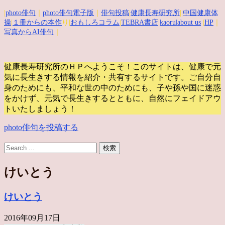
|
photo俳句
｜
photo俳句電子版
｜
俳句投稿
|
健康長寿研究所
||
中国健康体
操
|
１冊からの本作
り|
おもしろコラム
|
TEBRA書店
|
kaoru
|about us
|
HP
｜
写真からAI俳句
｜
健康長寿研究所のＨＰへようこそ！このサイトは、健康で元
気に長生きする情報を紹介・共有するサイトです。
ご自分自
身のためにも、平和な世の中のためにも、子や孫や国に迷惑
をかけず、元気で長生きするとともに、自然にフェイドアウ
トいたしましょう！
photo俳句を投稿する
けいとう
けいとう
2016年09月17日