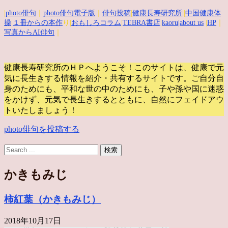
|
photo俳句
｜
photo俳句電子版
｜
俳句投稿
|
健康長寿研究所
||
中国健康体
操
|
１冊からの本作
り|
おもしろコラム
|
TEBRA書店
|
kaoru
|about us
|
HP
｜
写真からAI俳句
｜
健康長寿研究所のＨＰへようこそ！このサイトは、健康で元
気に長生きする情報を紹介・共有するサイトです。
ご自分自
身のためにも、平和な世の中のためにも、子や孫や国に迷惑
をかけず、元気で長生きするとともに、自然にフェイドアウ
トいたしましょう！
photo俳句を投稿する
かきもみじ
柿紅葉（かきもみじ）
2018年10月17日