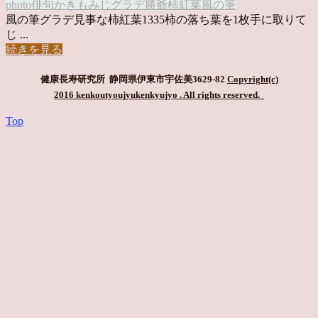
photo俳句
かきもみじ
グラデ
勝爺
柿紅葉
風の筆
風の筆グラデ見事な柿紅葉1335柿の落ち葉を1枚手に取りて
じ ...
続きを見る
健康長寿研究所 静岡県伊東市宇佐美3629-82
Copyright(c)
2016 kenkoutyoujyukenkyujyo
. All rights reserved.
Top