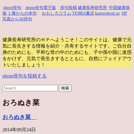
|
photo俳句
｜
photo俳句電子版
｜
俳句投稿
|
健康長寿研究所
||
中国健康体
操
|
１冊からの本作
り|
おもしろコラム
|
TEBRA書店
|
kaoru
|about us
|
HP
｜
写真からAI俳句
｜
健康長寿研究所のＨＰへようこそ！このサイトは、健康で元
気に長生きする情報を紹介・共有するサイトです。
ご自分自
身のためにも、平和な世の中のためにも、子や孫や国に迷惑
をかけず、元気で長生きするとともに、自然にフェイドアウ
トいたしましょう！
photo俳句を投稿する
おろぬき菜
おろぬき菜
2014年09月24日