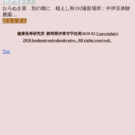
おろぬき菜
勝爺
おろぬき菜 別の畑に 植えし秋192撮影場所：中伊豆体験
農園 ...
続きを見る
健康長寿研究所 静岡県伊東市宇佐美3629-82
Copyright(c)
2016 kenkoutyoujyukenkyujyo
. All rights reserved.
Top