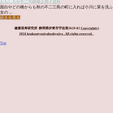
おもしろや
不二
句碑
橋
正岡子規
秋
面白やどの橋からも秋の不二三島の町に入れば小川に菜を洗ふ
女の ...
続きを見る
健康長寿研究所 静岡県伊東市宇佐美3629-82
Copyright(c)
2016 kenkoutyoujyukenkyujyo
. All rights reserved.
Top