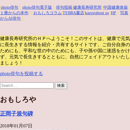
|
photo俳句
｜
photo俳句電子版
｜
俳句投稿
|
健康長寿研究所
||
中国健康体操
|
１冊からの本作
り|
おもしろコラム
|
TEBRA書店
|
kaoru
|about us
|
HP
｜
写真
からAI俳句
｜
健康長寿研究所のＨＰへようこそ！このサイトは、健康で元気
に長生きする情報を紹介・共有するサイトです。
ご自分自身の
ためにも、平和な世の中のためにも、子や孫や国に迷惑をかけ
ず、元気で長生きするとともに、自然にフェイドアウトいたし
ましょう！
photo俳句を投稿する
おもしろや
正岡子規句碑
2018年01月07日