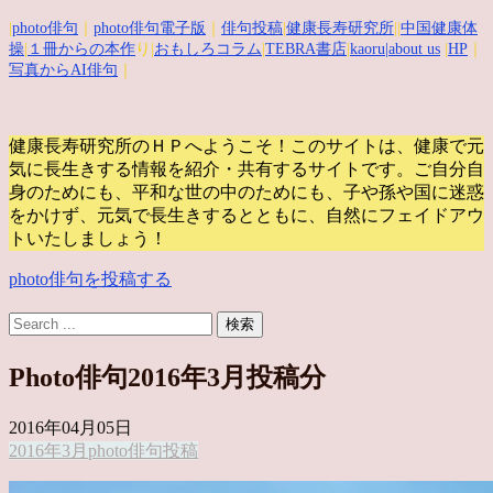
|
photo俳句
｜
photo俳句電子版
｜
俳句投稿
|
健康長寿研究所
||
中国健康体
操
|
１冊からの本作
り|
おもしろコラム
|
TEBRA書店
|
kaoru
|about us
|
HP
｜
写真からAI俳句
｜
健康長寿研究所のＨＰへようこそ！このサイトは、健康で元
気に長生きする情報を紹介・共有するサイトです。
ご自分自
身のためにも、平和な世の中のためにも、子や孫や国に迷惑
をかけず、元気で長生きするとともに、自然にフェイドアウ
トいたしましょう！
photo俳句を投稿する
Photo俳句2016年3月投稿分
2016年04月05日
2016年
3月
photo俳句
投稿