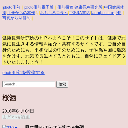
|
photo俳句
｜
photo俳句電子版
｜
俳句投稿
|
健康長寿研究所
||
中国健康体
操
|
１冊からの本作
り|
おもしろコラム
|
TEBRA書店
|
kaoru
|about us
|
HP
｜
写真からAI俳句
｜
健康長寿研究所のＨＰへようこそ！このサイトは、健康で元
気に長生きする情報を紹介・共有するサイトです。
ご自分自
身のためにも、平和な世の中のためにも、子や孫や国に迷惑
をかけず、元気で長生きするとともに、自然にフェイドアウ
トいたしましょう！
photo俳句を投稿する
桜酒
2016年04月04日
まどか
桜
酒
風
風に乗りはらはら落つる桜酒