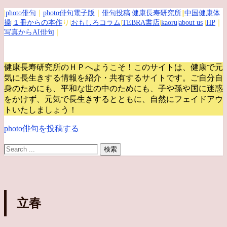
|
photo俳句
｜
photo俳句電子版
｜
俳句投稿
|
健康長寿研究所
||
中国健康体
操
|
１冊からの本作
り|
おもしろコラム
|
TEBRA書店
|
kaoru
|about us
|
HP
｜
写真からAI俳句
｜
健康長寿研究所のＨＰへようこそ！このサイトは、健康で元
気に長生きする情報を紹介・共有するサイトです。
ご自分自
身のためにも、平和な世の中のためにも、子や孫や国に迷惑
をかけず、元気で長生きするとともに、自然にフェイドアウ
トいたしましょう！
photo俳句を投稿する
立春