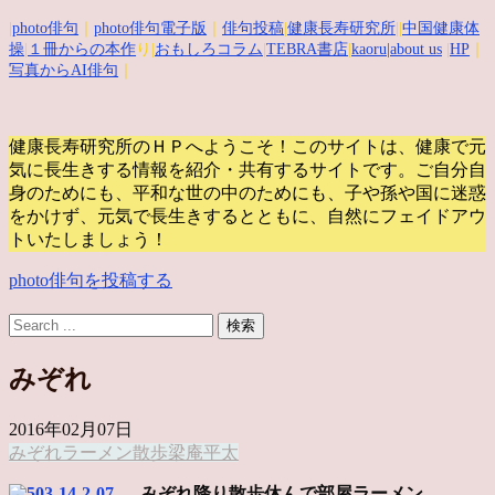
|
photo俳句
｜
photo俳句電子版
｜
俳句投稿
|
健康長寿研究所
||
中国健康体
操
|
１冊からの本作
り|
おもしろコラム
|
TEBRA書店
|
kaoru
|about us
|
HP
｜
写真からAI俳句
｜
健康長寿研究所のＨＰへようこそ！このサイトは、健康で元
気に長生きする情報を紹介・共有するサイトです。
ご自分自
身のためにも、平和な世の中のためにも、子や孫や国に迷惑
をかけず、元気で長生きするとともに、自然にフェイドアウ
トいたしましょう！
photo俳句を投稿する
みぞれ
2016年02月07日
みぞれ
ラーメン
散歩
梁庵平太
みぞれ降り散歩休んで部屋ラーメン