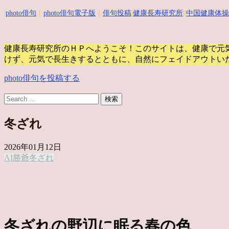
|
photo俳句
｜
photo俳句電子版
｜
俳句投稿
|
健康長寿研究所
||
中国健康体操
健康長寿研究所のＨＰへようこそ！このサイトは、健康で元
けず、元気で長生きするとともに、自然にフェイドアウトい
photo俳句を投稿する
冬ざれ
2026年01月12日
AI勝爺
冬ざれ
冬ざれの野辺に眠る春の色