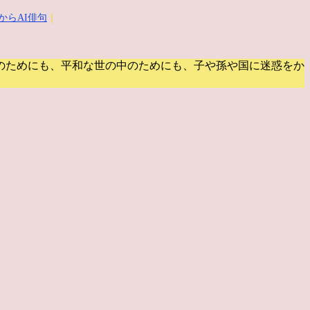
からAI俳句
｜
のためにも、平和な世の中のためにも、子や孫や国に迷惑をか