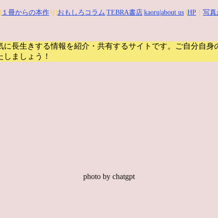
|
１冊からの本作
り|
おもしろコラム
|
TEBRA書店
|
kaoru
|about us
|
HP
｜
写真
気に長生きする情報を紹介・共有するサイトです。
ご自分自身
たしましょう！
photo by chatgpt