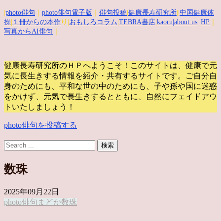
|
photo俳句
｜
photo俳句電子版
｜
俳句投稿
|
健康長寿研究所
||
中国健康体
操
|
１冊からの本作
り|
おもしろコラム
|
TEBRA書店
|
kaoru
|about us
|
HP
｜
写真からAI俳句
｜
健康長寿研究所のＨＰへようこそ！このサイトは、健康で元
気に長生きする情報を紹介・共有するサイトです。
ご自分自
身のためにも、平和な世の中のためにも、子や孫や国に迷惑
をかけず、元気で長生きするとともに、自然にフェイドアウ
トいたしましょう！
photo俳句を投稿する
数珠
2025年09月22日
photo俳句
まどか
数珠