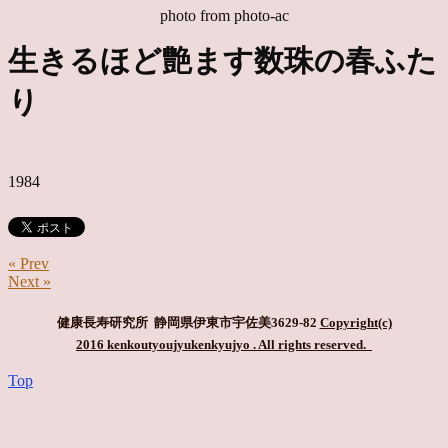
photo from photo-ac
生きるほど艶ます数珠の春ふた
り
1984
« Prev
Next »
健康長寿研究所 静岡県伊東市宇佐美3629-82
Copyright(c)
2016 kenkoutyoujyukenkyujyo
. All rights reserved.
Top