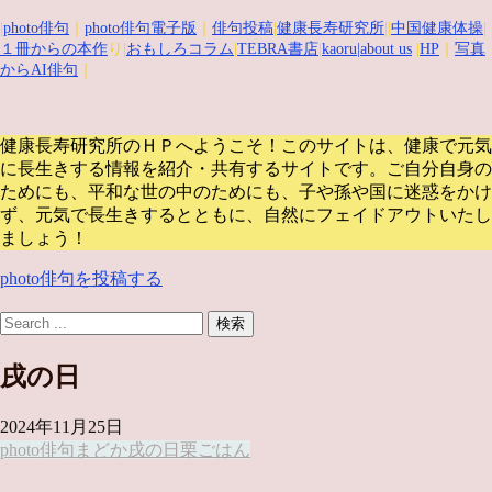
|
photo俳句
｜
photo俳句電子版
｜
俳句投稿
|
健康長寿研究所
||
中国健康体操
|
１冊からの本作
り|
おもしろコラム
|
TEBRA書店
|
kaoru
|about us
|
HP
｜
写真
からAI俳句
｜
健康長寿研究所のＨＰへようこそ！このサイトは、健康で元気
に長生きする情報を紹介・共有するサイトです。
ご自分自身の
ためにも、平和な世の中のためにも、子や孫や国に迷惑をかけ
ず、元気で長生きするとともに、自然にフェイドアウトいたし
ましょう！
photo俳句を投稿する
戌の日
2024年11月25日
photo俳句
まどか
戌の日
栗ごはん