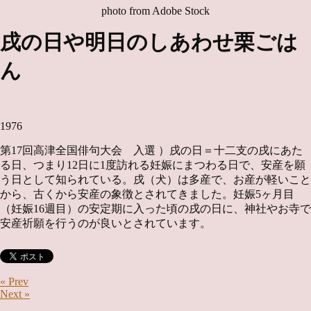
photo from Adobe Stock
戌の日や明日のしあわせ栗ごは
ん
1976
第17回高津全国俳句大会 入選 ）戌の日＝十二支の戌にあた
る日、つまり12日に1度訪れる妊娠にまつわる日で、安産を願
う日として知られている。戌（犬）は多産で、お産が軽いこと
から、古くから安産の象徴とされてきました。妊娠5ヶ月目
（妊娠16週目）の安定期に入った頃の戌の日に、神社やお寺で
安産祈願を行うのが良いとされています。
« Prev
Next »